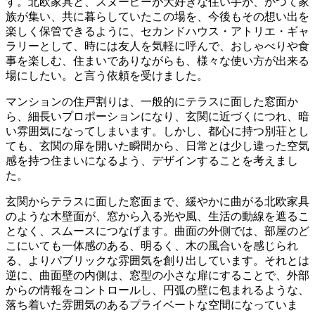
す。北欧家具と、スヌーピーが大好きな住い手が、かつて家
族が集い、共に暮らしていたこの場を、今後もその想い出を
楽しく保管できるように、セカンドハウス・アトリエ・ギャ
ラリーとして、時には友人を気軽に呼んで、おしゃべりや食
事を楽しむ、住まいでありながらも、様々な使い方が出来る
場にしたい。と言う依頼を受けました。
マンションの住戸割りは、一般的にテラスに面した窓面か
ら、細長いプロポーションになり、玄関に近づくにつれ、暗
い雰囲気になってしまいます。しかし、都心に持つ別荘とし
ても、玄関の扉を開いた瞬間から、日常とは少し違った空気
感を持つ住まいになるよう、デザインすることを考えまし
た。
玄関からテラスに面した窓面まで、緩やかに曲がる北欧家具
のような木壁面が、窓から入る光や風、生活の動線を遮るこ
となく、スムースにつなげます。曲面の外側では、部屋のど
こにいても一体感のある、明るく、木の風合いを感じられ
る、よりパブリックな雰囲気を創り出しています。それとは
逆に、曲面壁の内側は、窓型の小さな扉にすることで、外部
からの情報をコントロールし、円弧の壁に包まれるような、
落ち着いた雰囲気のあるプライベートな空間になっていま