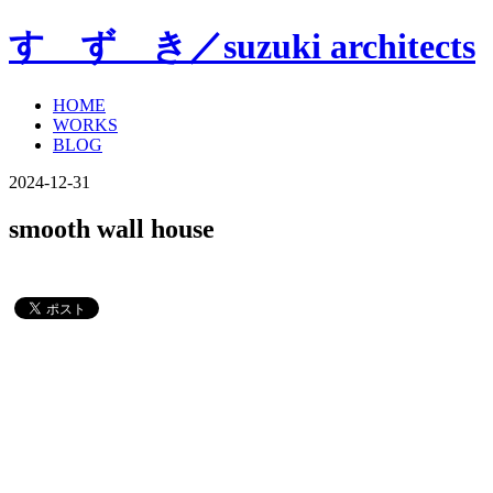
す ず き／suzuki architects
HOME
WORKS
BLOG
2024-12-31
smooth wall house