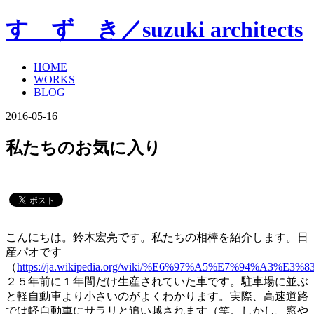
す ず き／suzuki architects
HOME
WORKS
BLOG
2016-05-16
私たちのお気に入り
こんにちは。鈴木宏亮です。私たちの相棒を紹介します。日
産パオです
（
https://ja.wikipedia.org/wiki/%E6%97%A5%E7%94%A3%
２５年前に１年間だけ生産されていた車です。駐車場に並ぶ
と軽自動車より小さいのがよくわかります。実際、高速道路
では軽自動車にサラリと追い越されます（笑。しかし、窓や